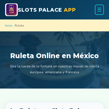
SLOTS PALACE
APP
☰
Inicio
Ruleta
Ruleta Online en México
Gira la rueda de la fortuna en nuestras mesas de ruleta
europea, americana y francesa