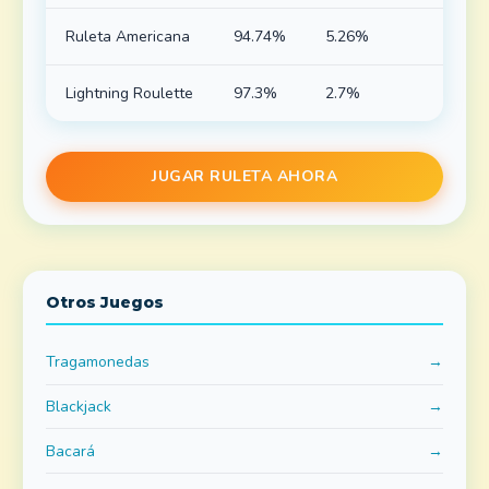
Ruleta Americana
94.74%
5.26%
Lightning Roulette
97.3%
2.7%
JUGAR RULETA AHORA
Otros Juegos
Tragamonedas
Blackjack
Bacará