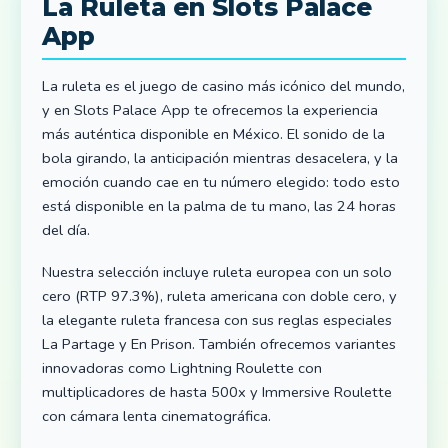
La Ruleta en Slots Palace
App
La ruleta es el juego de casino más icónico del mundo,
y en Slots Palace App te ofrecemos la experiencia
más auténtica disponible en México. El sonido de la
bola girando, la anticipación mientras desacelera, y la
emoción cuando cae en tu número elegido: todo esto
está disponible en la palma de tu mano, las 24 horas
del día.
Nuestra selección incluye ruleta europea con un solo
cero (RTP 97.3%), ruleta americana con doble cero, y
la elegante ruleta francesa con sus reglas especiales
La Partage y En Prison. También ofrecemos variantes
innovadoras como Lightning Roulette con
multiplicadores de hasta 500x y Immersive Roulette
con cámara lenta cinematográfica.