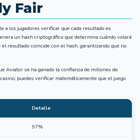
y Fair
te a los jugadores verificar que cada resultado es
genera un hash criptográfico que determina cuándo volará
e el resultado coincide con el hash, garantizando que no
ue Aviator se ha ganado la confianza de millones de
 casino; puedes verificar matemáticamente que el juego
Detalle
97%