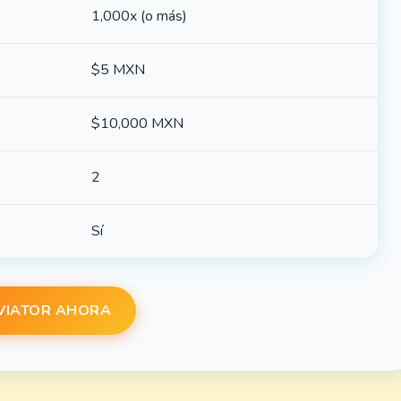
1,000x (o más)
$5 MXN
$10,000 MXN
2
Sí
VIATOR AHORA