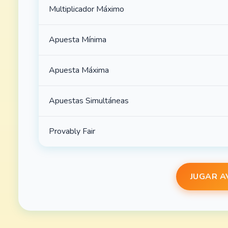
Multiplicador Máximo
Apuesta Mínima
Apuesta Máxima
Apuestas Simultáneas
Provably Fair
JUGAR A