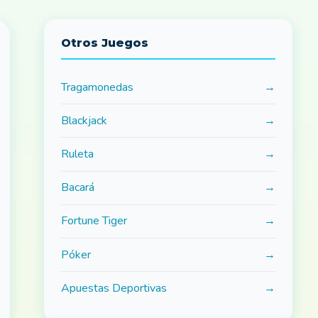
Otros Juegos
Tragamonedas
Blackjack
Ruleta
Bacará
Fortune Tiger
Póker
Apuestas Deportivas