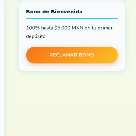
Bono de Bienvenida
100% hasta $5,000 MXN en tu primer
depósito.
RECLAMAR BONO