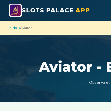
SLOTS PALACE
APP
Inicio
Aviator
Aviator -
Observa el 