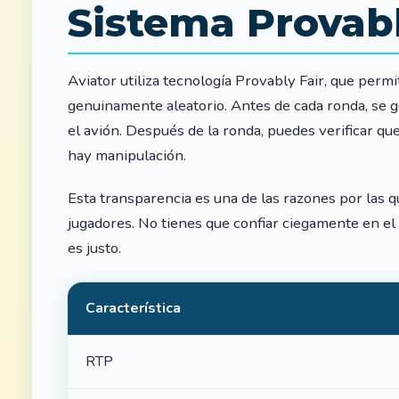
Sistema Provabl
Aviator utiliza tecnología Provably Fair, que permi
genuinamente aleatorio. Antes de cada ronda, se 
el avión. Después de la ronda, puedes verificar qu
hay manipulación.
Esta transparencia es una de las razones por las q
jugadores. No tienes que confiar ciegamente en el
es justo.
Característica
RTP