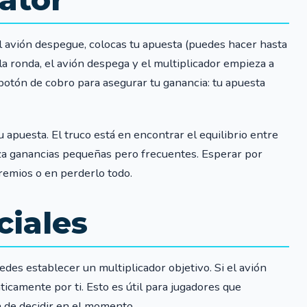
l avión despegue, colocas tu apuesta (puedes hacer hasta
a ronda, el avión despega y el multiplicador empieza a
otón de cobro para asegurar tu ganancia: tu apuesta
u apuesta. El truco está en encontrar el equilibrio entre
iza ganancias pequeñas pero frecuentes. Esperar por
remios o en perderlo todo.
ciales
des establecer un multiplicador objetivo. Si el avión
ticamente por ti. Esto es útil para jugadores que
n de decidir en el momento.