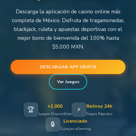
Descarga la aplicación de casino online más
completa de México. Disfruta de tragamonedas,
blackjack, ruleta y apuestas deportivas con el
mejor bono de bienvenida del 100% hasta
$5,000 MXN.
DESCARGAR APP GRATIS
Ver Juegos
+2,000
Retiros 24h
🏆
⚡
Juegos Disponibles
Pagos Rápidos
Licenciado
🔒
Curaçao eGaming