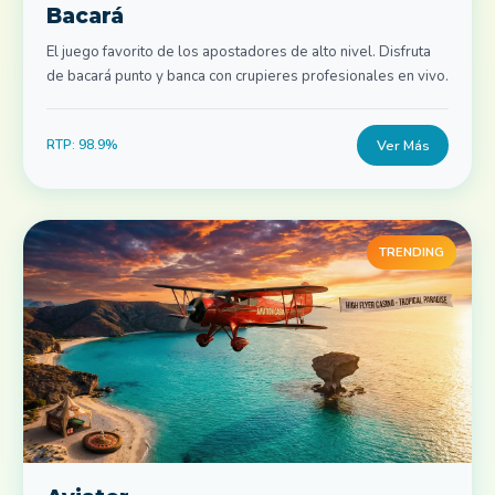
Bacará
El juego favorito de los apostadores de alto nivel. Disfruta
de bacará punto y banca con crupieres profesionales en vivo.
Ver Más
RTP: 98.9%
TRENDING