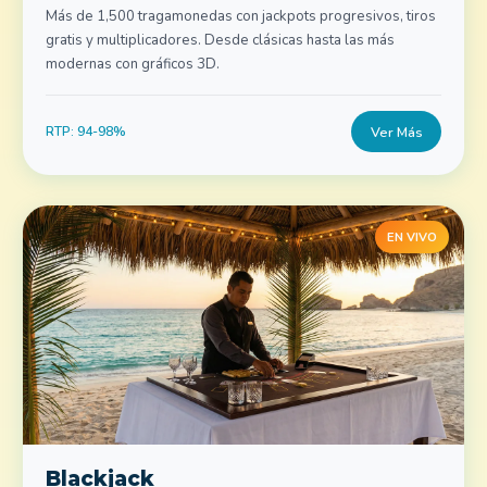
Más de 1,500 tragamonedas con jackpots progresivos, tiros
gratis y multiplicadores. Desde clásicas hasta las más
modernas con gráficos 3D.
Ver Más
RTP: 94-98%
EN VIVO
Blackjack