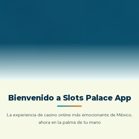
Bienvenido a Slots Palace App
La experiencia de casino online más emocionante de México,
ahora en la palma de tu mano